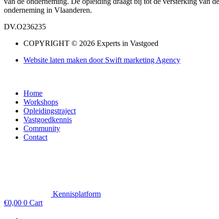
van de onderneming. De opleiding draagt bij tot de versterking van d
onderneming in Vlaanderen.
DV.O236235
COPYRIGHT © 2026 Experts in Vastgoed
Website laten maken door Swift marketing Agency
Home
Workshops
Opleidingstraject
Vastgoedkennis
Community
Contact
Kennisplatform
€
0,00
0
Cart