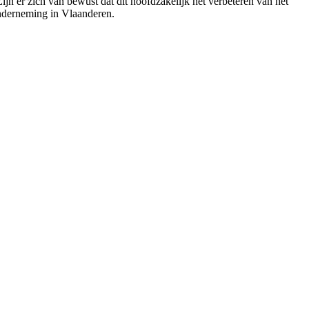
n er zich van bewust dat dit hoofdzakelijk het verbeteren van het
 onderneming in Vlaanderen.