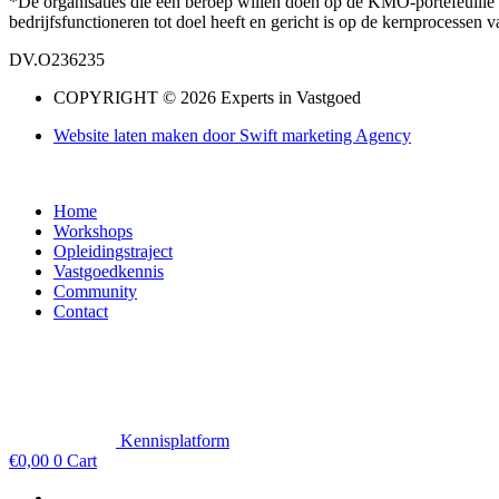
*De organisaties die een beroep willen doen op de KMO-portefeuille v
bedrijfsfunctioneren tot doel heeft en gericht is op de kernprocessen
DV.O236235
COPYRIGHT © 2026 Experts in Vastgoed
Website laten maken door Swift marketing Agency
Home
Workshops
Opleidingstraject
Vastgoedkennis
Community
Contact
Kennisplatform
€
0,00
0
Cart