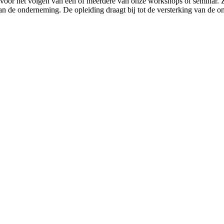
oor het volgen van één of meerdere van onze workshops of seminar. Zij
 van de onderneming. De opleiding draagt bij tot de versterking van de